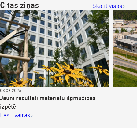
Citas ziņas
Skatīt visas
03.06.2026.
Jauni rezultāti materiālu ilgmūžības
izpētē
Lasīt vairāk