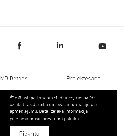
MB Betons
Projektēšana
Dzelzsbetons
Transportbetons
Šī mājaslapa izmanto sīkdatnes, kas palīdz
uzlabot tās darbību un ievāc informāciju par
Betona pētījumi
Inertie materiāli
apmeklējumu. Detalizētāka informācija
pieejama mūsu
privātuma politikā.
Kontakti
Piekrītu