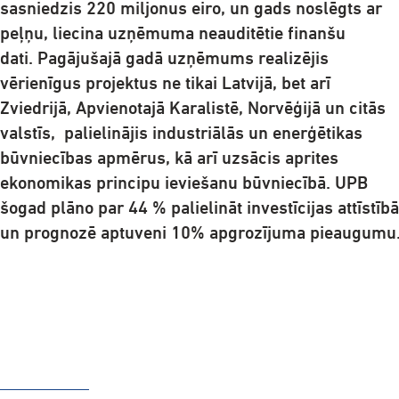
sasniedzis 220 miljonus eiro, un gads noslēgts ar
peļņu, liecina uzņēmuma neauditētie finanšu
dati. Pagājušajā gadā uzņēmums realizējis
vērienīgus projektus ne tikai Latvijā, bet arī
Zviedrijā, Apvienotajā Karalistē, Norvēģijā un citās
valstīs, palielinājis industriālās un enerģētikas
būvniecības apmērus, kā arī uzsācis aprites
ekonomikas principu ieviešanu būvniecībā. UPB
šogad plāno par 44 % palielināt investīcijas attīstībā
un prognozē aptuveni 10% apgrozījuma pieaugumu