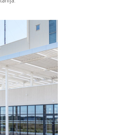
itānijā.