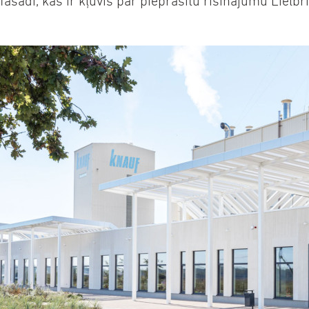
fasādi, kas ir kļuvis par pieprasītu risinājumu Lielbr