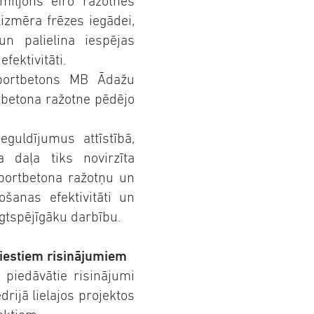
miljons eiro ražotnes
lizmēra frēzes iegādei,
un palielina iespējas
fektivitāti.
portbetons MB Ādažu
rtbetona ražotne pēdējo
guldījumus attīstībā,
a daļa tiks novirzīta
sportbetona ražotņu un
šanas efektivitāti un
lgtspējīgāku darbību.
eviestiem risinājumiem
i piedāvātie risinājumi
rijā lielajos projektos