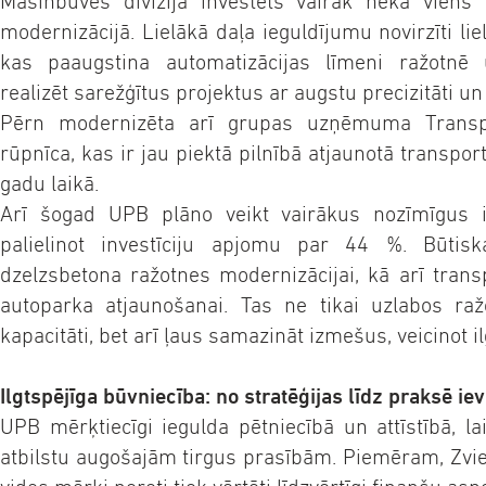
Mašīnbūves divīzijā investēts vairāk nekā viens 
modernizācijā. Lielākā daļa ieguldījumu novirzīti lie
kas paaugstina automatizācijas līmeni ražotnē 
realizēt sarežģītus projektus ar augstu precizitāti un e
Pērn modernizēta arī grupas uzņēmuma Trans
rūpnīca, kas ir jau piektā pilnībā atjaunotā transpo
gadu laikā.
Arī šogad UPB plāno veikt vairākus nozīmīgus ie
palielinot investīciju apjomu par 44 %. Būtisk
dzelzsbetona ražotnes modernizācijai, kā arī tran
autoparka atjaunošanai. Tas ne tikai uzlabos ražo
kapacitāti, bet arī ļaus samazināt izmešus, veicinot i
Ilgtspējīga būvniecība: no stratēģijas līdz praksē i
UPB mērķtiecīgi iegulda pētniecībā un attīstībā, la
atbilstu augošajām tirgus prasībām. Piemēram, Zvied