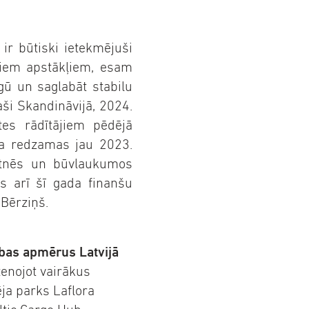
ir būtiski ietekmējuši
ajiem apstākļiem, esam
gū un saglabāt stabilu
ši Skandināvijā, 2024.
tes rādītājiem pēdējā
ja redzamas jau 2023.
otnēs un būvlaukumos
s arī šī gada finanšu
 Bērziņš.
ības apmērus Latvijā
stenojot vairākus
ēja parks Laflora