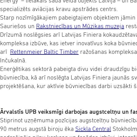
Energy – lielākais šāda veida objekts Latvijā – un Ba
specializēts aviācijas kravu apstrādes centrs.
Starp nozīmīgākajiem pabeigtajiem objektiem jāmin
Sauriešos un
Rakstniecības un Mūzikas muzeja
rest
Drīzumā noslēgsies arī Latvijas Finiera kokaudzētav
kompleksa izbūve, kas ietver inovatīvus koka būvnie
arī
Rettenmeier Baltic Timber
ražošanas kompleksa 
Inčukalnā.
Enerģētikas sektorā pabeigta divu videi draudzīgu 
būvniecība, kā arī noslēgta Latvijas Finiera jaunās 
projektēšana, kur aktīvie būvniecības darbi uzsākti 
Ārvalstīs UPB veiksmīgi darbojas augstceltņu un f
Stiprinot uzņēmuma pozīcijas augstceltņu būvniecīb
90 metrus augstā biroju ēka
Sickla Central
Stokholm