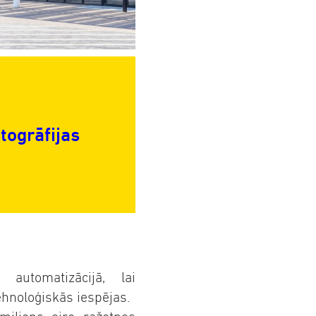
otogrāfijas
automatizācijā, lai
ehnoloģiskās iespējas.