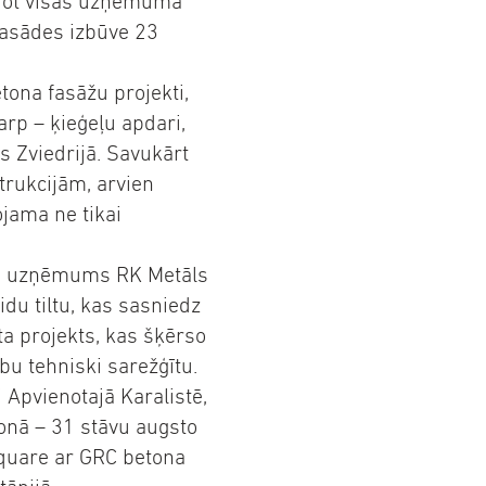
rējot visas uzņēmuma
fasādes izbūve 23
tona fasāžu projekti,
rp – ķieģeļu apdari,
s Zviedrijā. Savukārt
trukcijām, arvien
jama ne tikai
as uzņēmums RK Metāls
idu tiltu, kas sasniedz
ta projekts, kas šķērso
bu tehniski sarežģītu.
Apvienotajā Karalistē,
onā – 31 stāvu augsto
Square ar GRC betona