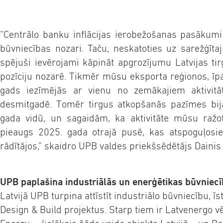
“Centrālo banku inflācijas ierobežošanas pasākumi 
būvniecības nozari. Taču, neskatoties uz sarežģīt
spējuši ievērojami kāpināt apgrozījumu Latvijas tir
pozīciju nozarē. Tikmēr mūsu eksporta reģionos, īpa
gads iezīmējās ar vienu no zemākajiem aktivitā
desmitgadē. Tomēr tirgus atkopšanās pazīmes bi
gada vidū, un sagaidām, ka aktivitāte mūsu raž
pieaugs 2025. gada otrajā pusē, kas atspoguļosie
rādītājos,” skaidro UPB valdes priekšsēdētājs Dainis
UPB paplašina industriālās un enerģētikas būvniec
Latvijā UPB turpina attīstīt industriālo būvniecību, ī
Design & Build projektus. Starp tiem ir Latvenergo v