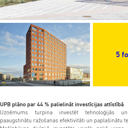
5 f
UPB plāno par 44 % palielināt investīcijas attīstībā
Uzņēmums turpina investēt tehnoloģijās un 
paaugstinātu ražošanas efektivitāti un paplašinātu t