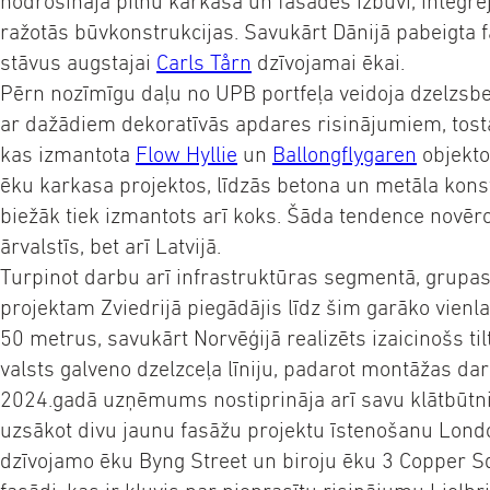
nodrošināja pilnu karkasa un fasādes izbūvi, integ
ražotās būvkonstrukcijas. Savukārt Dānijā pabeigta 
stāvus augstajai
Carls Tårn
dzīvojamai ēkai.
Pērn nozīmīgu daļu no UPB portfeļa veidoja dzelzsbe
ar dažādiem dekoratīvās apdares risinājumiem, tosta
kas izmantota
Flow Hyllie
un
Ballongflygaren
objekto
ēku karkasa projektos, līdzās betona un metāla kons
biežāk tiek izmantots arī koks. Šāda tendence novēro
ārvalstīs, bet arī Latvijā.
Turpinot darbu arī infrastruktūras segmentā, grup
projektam Zviedrijā piegādājis līdz šim garāko vienla
50 metrus, savukārt Norvēģijā realizēts izaicinošs til
valsts galveno dzelzceļa līniju, padarot montāžas dar
2024.gadā uzņēmums nostiprināja arī savu klātbūtni 
uzsākot divu jaunu fasāžu projektu īstenošanu Lond
dzīvojamo ēku Byng Street un biroju ēku 3 Copper 