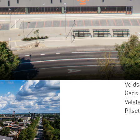
Veids
Gads
Valst
Pilsē