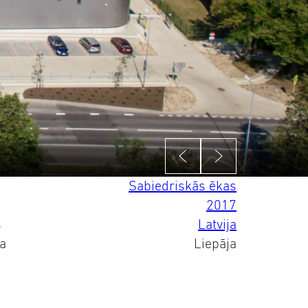
Sabiedriskās ēkas
2017
s
Latvija
ta
Liepāja