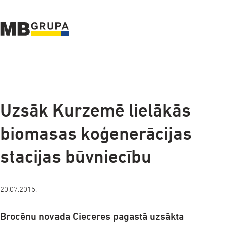
a-
a+
Uzsāk Kurzemē lielākās
biomasas koģenerācijas
stacijas būvniecību
20.07.2015.
Brocēnu novada Cieceres pagastā uzsākta