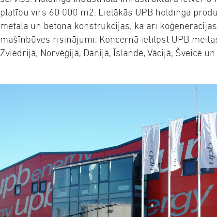
platību virs 60 000 m2. Lielākās UPB holdinga produ
metāla un betona konstrukcijas, kā arī koģenerācijas
mašīnbūves risinājumi. Koncernā ietilpst UPB meita
Zviedrijā, Norvēģijā, Dānijā, Īslandē, Vācijā, Šveicē u