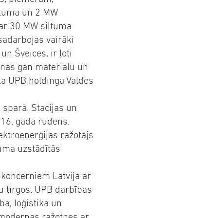
iltuma un 2 MW
 ar 30 MW siltuma
sadarbojas vairāki
n Šveices, ir ļoti
anas gan materiālu un
sta UPB holdinga Valdes
ā sparā. Stacijas un
16. gada rudens.
ektroenerģijas ražotājs
uma uzstādītās
 koncerniem Latvijā ar
u tirgos. UPB darbības
a, loģistika un
8 modernas ražotnes ar