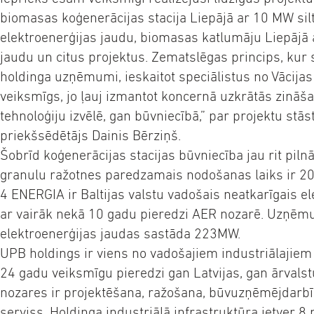
biomasas koģenerācijas stacija Liepājā ar 10 MW s
elektroenerģijas jaudu, biomasas katlumāju Liepājā
jaudu un citus projektus. Zematslēgas princips, kur 
holdinga uzņēmumi, ieskaitot speciālistus no Vācijas u
veiksmīgs, jo ļauj izmantot koncernā uzkrātās zināš
tehnoloģiju izvēlē, gan būvniecībā,” par projektu stā
priekšsēdētājs Dainis Bērziņš.
Šobrīd koģenerācijas stacijas būvniecība jau rit piln
granulu ražotnes paredzamais nodošanas laiks ir 20
4 ENERGIA ir Baltijas valstu vadošais neatkarīgais el
ar vairāk nekā 10 gadu pieredzi AER nozarē. Uzņēm
elektroenerģijas jaudas sastāda 223MW.
UPB holdings ir viens no vadošajiem industriālajiem
24 gadu veiksmīgu pieredzi gan Latvijas, gan ārvalst
nozares ir projektēšana, ražošana, būvuzņēmējdarbīb
serviss. Holdinga industriālā infrastruktūra ietver 