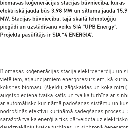
biomasas koģenerācijas stacijas būvniecība, kuras
elektriskā jauda būs 3,98 MW un siltuma jauda 15,9
MW. Stacijas būvniecību, tajā skaitā tehnoloģiju
piegādi un uzstādīšanu veiks SIA “UPB Energy”.
Projekta pasūtītājs ir SIA “4 ENERGIA”.
Biomasas koģenerācijas stacija elektroenerģiju un s
vietējiem, atjaunojamiem energoresursiem, kā kuri
koksnes biomasu (šķeldu, zāģskaidas un koka mizu).
augstspiediena tvaika katls un tvaika turbīna ar sin
ar automātisko kurināmā padošanas sistēmu un kust
nodrošinās efektīvu kurināmā sadegšanas procesu. 
saražotā tvaika enerģija tiks pārveidota uz elektrisko
daudzpakāpju tvaika turbīnas un sinhronā ģeneratora 