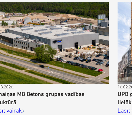
03.2026.
16.02.2
maiņas MB Betons grupas vadības
UPB g
ruktūrā
lielā
sīt vairāk
Lasīt