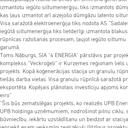
izmantotu iegūto siltumenerģiju, tiks izmantots dū
kas ļaus izmantot arī aizejošo dūmgāzu latento siltu
Visa saražotā elektroenerģija tiks nodota AS “Sadales
iegūtā siltumenerģija tiks lietderīgi izmantota blaku
rūpnīcas ražošanas procesam, ļaujot iegūto siltumu 
garumā.
Toms Nāburgs, SIA “4 ENERGIA” pārstāvis par projek
komplekss “Veckroģeļi” ir Kurzemes reģionam liels u
projekts. Kopā koģenerācijas stacija un granulu rūpn
tiešās darba vietas. Visa granulu rūpnīcā saražotā pr
eksportēta. Kopējais plānotais investīciju apjoms kom
eiro”
“Šis būs zematslēgas projekts, ko realizēs UPB Ener
UPB holdinga uzņēmumiem, nodrošinot pilnu ciklu, s
būvniecību, iekārtu uzstādīšanu un beidzot ar stacij
iepriekš esam veiksmīgi realizējuši līdzīgus projekt