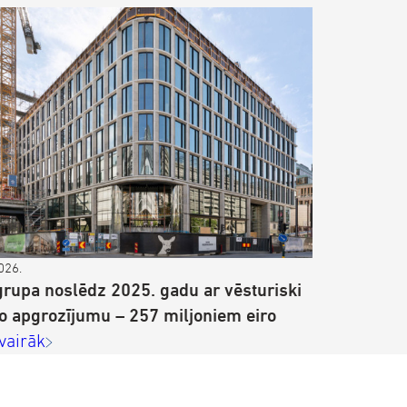
026.
rupa noslēdz 2025. gadu ar vēsturiski
ko apgrozījumu – 257 miljoniem eiro
 vairāk