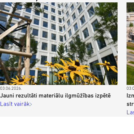
03.06.2026.
03.
Jauni rezultāti materiālu ilgmūžības izpētē
Iz
Lasīt vairāk
st
La