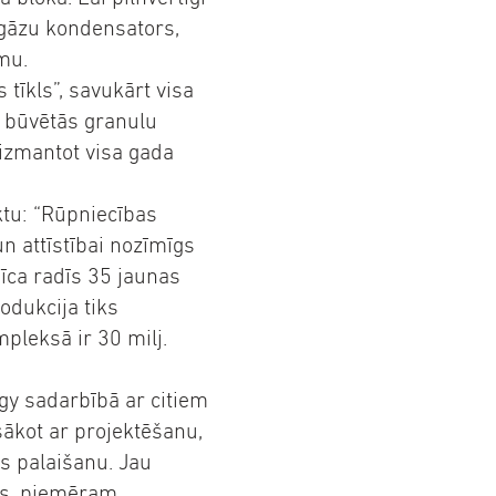
mgāzu kondensators,
mu.
 tīkls”, savukārt visa
s būvētās granulu
izmantot visa gada
tu: “Rūpniecības
n attīstībai nozīmīgs
īca radīs 35 jaunas
odukcija tiks
pleksā ir 30 milj.
gy sadarbībā ar citiem
ākot ar projektēšanu,
as palaišanu. Jau
us, piemēram,