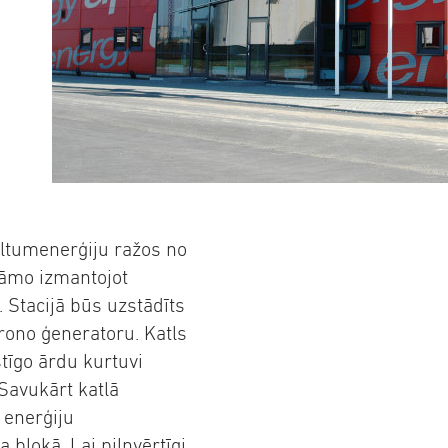
iltumenerģiju ražos no
nāmo izmantojot
 Stacijā būs uzstādīts
hrono ģeneratoru. Katls
īgo ārdu kurtuvi
Savukārt katlā
 enerģiju
blokā. Lai pilnvērtīgi