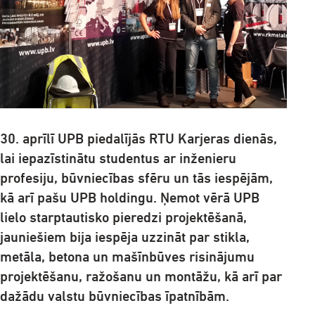
30. aprīlī UPB piedalījās RTU Karjeras dienās,
lai iepazīstinātu studentus ar inženieru
profesiju, būvniecības sfēru un tās iespējām,
kā arī pašu UPB holdingu. Ņemot vērā UPB
lielo starptautisko pieredzi projektēšanā,
jauniešiem bija iespēja uzzināt par stikla,
metāla, betona un mašīnbūves risinājumu
projektēšanu, ražošanu un montāžu, kā arī par
dažādu valstu būvniecības īpatnībām.