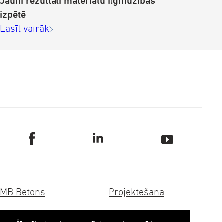
Jauni rezultāti materiālu ilgmūžības
izpētē
Lasīt vairāk
MB Betons
Projektēšana
Dzelzsbetons
Transportbetons