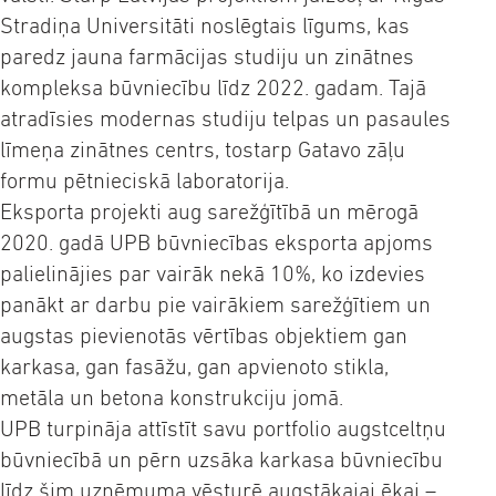
Stradiņa Universitāti noslēgtais līgums, kas
paredz jauna farmācijas studiju un zinātnes
kompleksa būvniecību līdz 2022. gadam. Tajā
atradīsies modernas studiju telpas un pasaules
līmeņa zinātnes centrs, tostarp Gatavo zāļu
formu pētnieciskā laboratorija.
Eksporta projekti aug sarežģītībā un mērogā
2020. gadā UPB būvniecības eksporta apjoms
palielinājies par vairāk nekā 10%, ko izdevies
panākt ar darbu pie vairākiem sarežģītiem un
augstas pievienotās vērtības objektiem gan
karkasa, gan fasāžu, gan apvienoto stikla,
metāla un betona konstrukciju jomā.
UPB turpināja attīstīt savu portfolio augstceltņu
būvniecībā un pērn uzsāka karkasa būvniecību
līdz šim uzņēmuma vēsturē augstākajai ēkai –