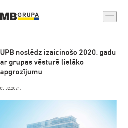
a-
a+
UPB noslēdz izaicinošo 2020. gadu
ar grupas vēsturē lielāko
apgrozījumu
05.02.2021.