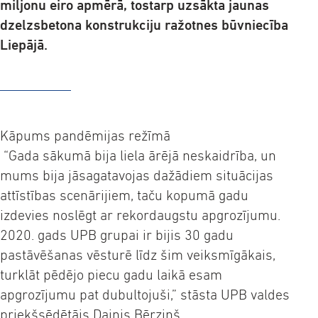
miljonu eiro apmērā, tostarp uzsākta jaunas
dzelzsbetona konstrukciju ražotnes būvniecība
Liepājā.
Kāpums pandēmijas režīmā
“Gada sākumā bija liela ārējā neskaidrība, un
mums bija jāsagatavojas dažādiem situācijas
attīstības scenārijiem, taču kopumā gadu
izdevies noslēgt ar rekordaugstu apgrozījumu.
2020. gads UPB grupai ir bijis 30 gadu
pastāvēšanas vēsturē līdz šim veiksmīgākais,
turklāt pēdējo piecu gadu laikā esam
apgrozījumu pat dubultojuši,” stāsta UPB valdes
priekšsēdētājs Dainis Bērziņš.