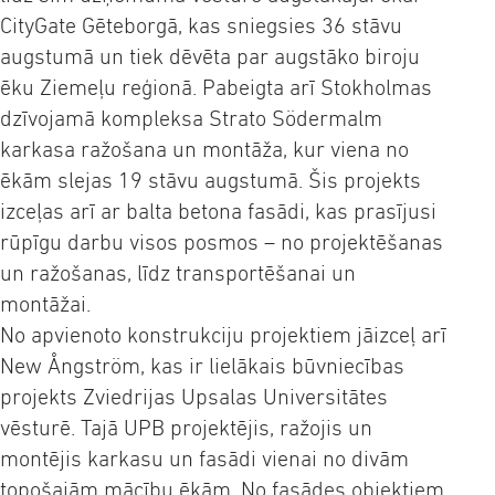
CityGate Gēteborgā, kas sniegsies 36 stāvu
augstumā un tiek dēvēta par augstāko biroju
ēku Ziemeļu reģionā. Pabeigta arī Stokholmas
dzīvojamā kompleksa Strato Södermalm
karkasa ražošana un montāža, kur viena no
ēkām slejas 19 stāvu augstumā. Šis projekts
izceļas arī ar balta betona fasādi, kas prasījusi
rūpīgu darbu visos posmos – no projektēšanas
un ražošanas, līdz transportēšanai un
montāžai.
No apvienoto konstrukciju projektiem jāizceļ arī
New Ångström, kas ir lielākais būvniecības
projekts Zviedrijas Upsalas Universitātes
vēsturē. Tajā UPB projektējis, ražojis un
montējis karkasu un fasādi vienai no divām
topošajām mācību ēkām. No fasādes objektiem