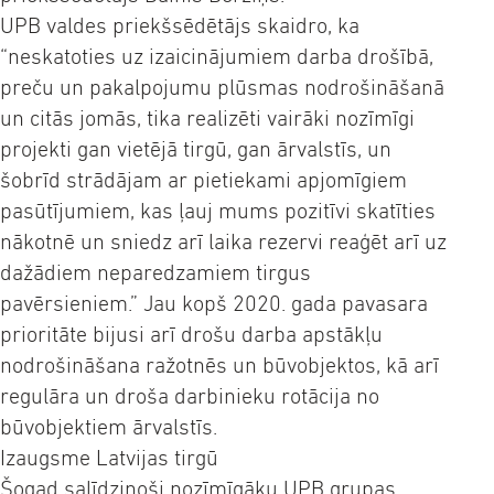
UPB valdes priekšsēdētājs skaidro, ka
“neskatoties uz izaicinājumiem darba drošībā,
preču un pakalpojumu plūsmas nodrošināšanā
un citās jomās, tika realizēti vairāki nozīmīgi
projekti gan vietējā tirgū, gan ārvalstīs, un
šobrīd strādājam ar pietiekami apjomīgiem
pasūtījumiem, kas ļauj mums pozitīvi skatīties
nākotnē un sniedz arī laika rezervi reaģēt arī uz
dažādiem neparedzamiem tirgus
pavērsieniem.” Jau kopš 2020. gada pavasara
prioritāte bijusi arī drošu darba apstākļu
nodrošināšana ražotnēs un būvobjektos, kā arī
regulāra un droša darbinieku rotācija no
būvobjektiem ārvalstīs.
Izaugsme Latvijas tirgū
Šogad salīdzinoši nozīmīgāku UPB grupas