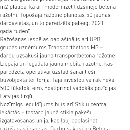
m2 platībā, kā arī modernizēt līdzšinējo betona
ražotni. Topošajā ražotnē plānotas 50 jaunas
darbavietas, un to paredzēts pabeigt 2021.
gada rudenī.
Ražošanas iespējas paplašinājis arī UPB
grupas uzņēmums Transportbetons MB –
darbu uzsākusi jauna transportbetona ražotne
Liepājā un iegādāta jauna mobilā ražotne, kas
paredzēta operatīvai uzstādīšanai tieši
būvobjekta teritorijā. Tajā investēti vairāk nekā
500 tūkstoši eiro, nostiprinot vadošās pozīcijas
Latvijas tirgū.
Nozīmīgs ieguldījums bijis arī Stiklu centra
iekārtās – tostarp jaunā stikla pakešu
izgatavošanas līnijā, kas ļauj paplašināt
ražošanas iespējas. Darbu sākusi arī Betona