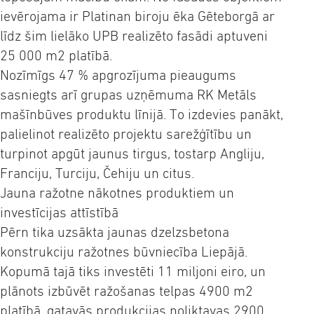
ievērojama ir Platinan biroju ēka Gēteborgā ar
līdz šim lielāko UPB realizēto fasādi aptuveni
25 000 m2 platībā.
Nozīmīgs 47 % apgrozījuma pieaugums
sasniegts arī grupas uzņēmuma RK Metāls
mašīnbūves produktu līnijā. To izdevies panākt,
palielinot realizēto projektu sarežģītību un
turpinot apgūt jaunus tirgus, tostarp Angliju,
Franciju, Turciju, Čehiju un citus.
Jauna ražotne nākotnes produktiem un
investīcijas attīstībā
Pērn tika uzsākta jaunas dzelzsbetona
konstrukciju ražotnes būvniecība Liepājā.
Kopumā tajā tiks investēti 11 miljoni eiro, un
plānots izbūvēt ražošanas telpas 4900 m2
platībā, gatavās produkcijas noliktavas 2900