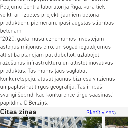
Pētījumu Centra laboratorija Rīgā, kurā tiek
veikti arī izpētes projekti jauniem betona
produktiem, piemēram, īpaši augstas stiprības
betonam.
“2020. gadā mūsu uzņēmumos investējām
astoņus miljonus eiro, un šogad ieguldījumus
attīstībā plānojam pat dubultot, uzlabojot
ražošanas infrastruktūru un attīstot inovatīvus
produktus. Tas mums ļaus saglabāt
konkurētspēju, attīstīt jaunus biznesa virzienus
un paplašināt tirgus ģeogrāfiju. Tas ir īpaši
svarīgi šobrīd, kad konkurence tirgū saasinās,”
papildina D.Bērziņš.
Citas ziņas
Skatīt visas