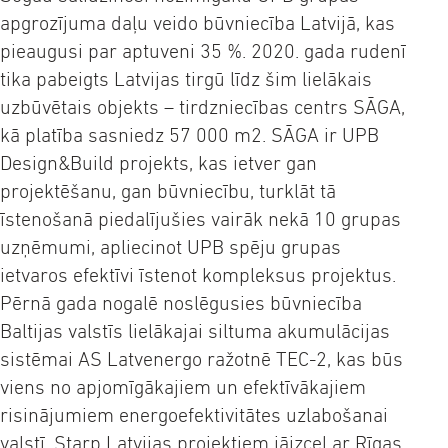
apgrozījuma daļu veido būvniecība Latvijā, kas
pieaugusi par aptuveni 35 %. 2020. gada rudenī
tika pabeigts Latvijas tirgū līdz šim lielākais
uzbūvētais objekts – tirdzniecības centrs SĀGA,
kā platība sasniedz 57 000 m2. SĀGA ir UPB
Design&Build projekts, kas ietver gan
projektēšanu, gan būvniecību, turklāt tā
īstenošanā piedalījušies vairāk nekā 10 grupas
uzņēmumi, apliecinot UPB spēju grupas
ietvaros efektīvi īstenot kompleksus projektus.
Pērnā gada nogalē noslēgusies būvniecība
Baltijas valstīs lielākajai siltuma akumulācijas
sistēmai AS Latvenergo ražotnē TEC-2, kas būs
viens no apjomīgākajiem un efektīvākajiem
risinājumiem energoefektivitātes uzlabošanai
valstī. Starp Latvijas projektiem jāizceļ ar Rīgas