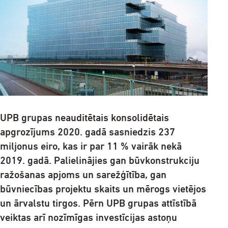
UPB grupas neauditētais konsolidētais
apgrozījums 2020. gadā sasniedzis 237
miljonus eiro, kas ir par 11 % vairāk nekā
2019. gadā. Palielinājies gan būvkonstrukciju
ražošanas apjoms un sarežģītība, gan
būvniecības projektu skaits un mērogs vietējos
un ārvalstu tirgos. Pērn UPB grupas attīstībā
veiktas arī nozīmīgas investīcijas astoņu