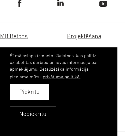
MB Betons
Projektēšana
Dzelzsbetons
Transportbetons
Šī mājaslapa izmanto sīkdatnes, kas palīdz
uzlabot tās darbību un ievāc informāciju par
Betona pētījumi
Inertie materiāli
apmeklējumu. Detalizētāka informācija
pieejama mūsu
privātuma politikā.
Kontakti
Piekrītu
Pasūtīt betonu
Nepiekrītu