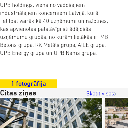
UPB holdings, viens no vadošajiem
industriālajiem koncerniem Latvijā, kurā
ietilpst vairāk kā 40 uzņēmumi un ražotnes,
kas apvienotas patstāvīgi strādājošās
uzņēmumu grupās, no kurām lielākās ir MB
Betons grupa, RK Metāls grupa, AILE grupa,
UPB Energy grupa un UPB Nams grupa.
1 fotogrāfija
Citas ziņas
Skatīt visas