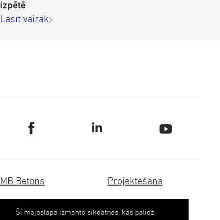
izpētē
Lasīt vairāk
MB Betons
Projektēšana
Dzelzsbetons
Transportbetons
Šī mājaslapa izmanto sīkdatnes, kas palīdz