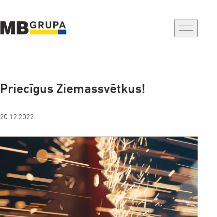
a-
a+
Priecīgus Ziemassvētkus!
20.12.2022.