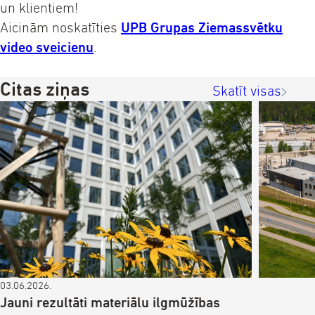
un klientiem!
Aicinām noskatīties
UPB Grupas Ziemassvētku
video sveicienu
.
Citas ziņas
Skatīt visas
03.06.2026.
Jauni rezultāti materiālu ilgmūžības