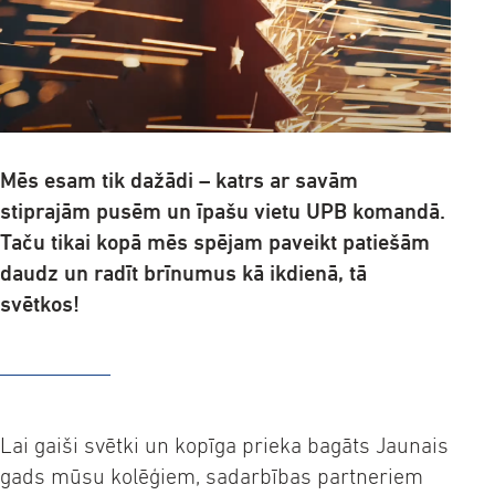
Mēs esam tik dažādi – katrs ar savām
stiprajām pusēm un īpašu vietu UPB komandā.
Taču tikai kopā mēs spējam paveikt patiešām
daudz un radīt brīnumus kā ikdienā, tā
svētkos!
Lai gaiši svētki un kopīga prieka bagāts Jaunais
gads mūsu kolēģiem, sadarbības partneriem