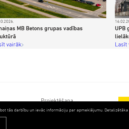
03.2026.
16.02.2
maiņas MB Betons grupas vadības
UPB g
ruktūrā
lielā
sīt vairāk
Lasīt
Projektēšana
abot tās darbību un ievāc informāciju par apmeklējumu. Detalizētā
Transportbetons
i
Inertie materiāli