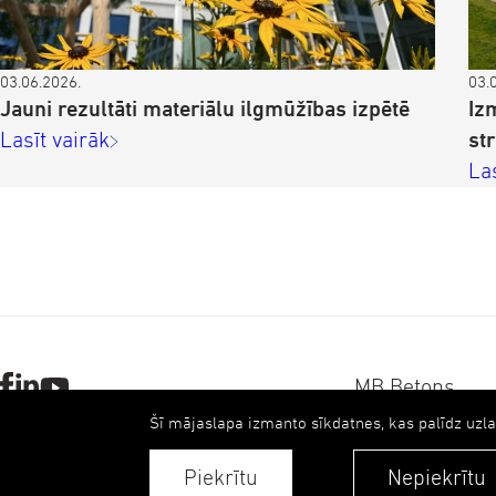
03.06.2026.
03.
Jauni rezultāti materiālu ilgmūžības izpētē
Iz
Lasīt vairāk
st
La
MB Betons
Šī mājaslapa izmanto sīkdatnes, kas palīdz uzl
Dzelzsbetons
Betona pētījum
Piekrītu
Nepiekrītu