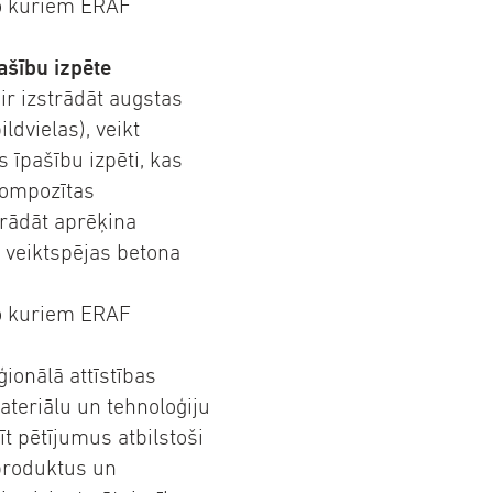
no kuriem ERAF
ašību izpēte
ir izstrādāt augstas
ldvielas), veikt
s īpašību izpēti, kas
kompozītas
rādāt aprēķina
 veiktspējas betona
no kuriem ERAF
ionālā attīstības
ateriālu un tehnoloģiju
t pētījumus atbilstoši
 produktus un